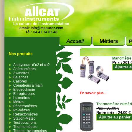
La culture de l'instrumentation
email:
info@mesurez.com
Tél : 04 42 34 83 48
Nos produits
Manomètre
Prix :
201.
Analyseurs d’o2 et co2
Ajouter a
Anémomètres
Awmètres
Balances
Calibres
Compteurs à main
Electrochimie
En savoir plus...
Enregistreurs
Luxmètres
Mètres
Thermomètre numériqu
Pénétromètres
Prix :
95.00 €
Ph-mètres
Notre prix :
24.00 €
Réfractomètres
Ajouter au panier
Station-Météo
Test bouchons
Thermomètres
Thermo-hygromètres