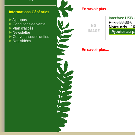
En savoir plus...
Informations Générales
Interface USB +
A propos
Prix :
33.00 €
Conditions de vente
Notre prix :
16
Plan d'accès
Ajouter au p
Newsletter
Convertisseur d'unités
Nos vidéos
En savoir plus...