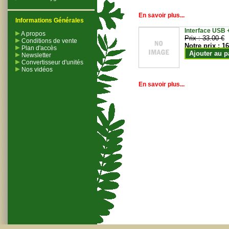
En savoir plus...
Informations Générales
Interface USB +
A propos
Prix :
33.00 €
Conditions de vente
Notre prix :
16
Plan d'accès
Ajouter au p
Newsletter
Convertisseur d'unités
Nos vidéos
En savoir plus...