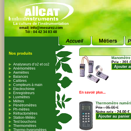
La culture de l'instrumentation
email:
info@mesurez.com
Tél : 04 42 34 83 48
Nos produits
Manomètre
Prix :
201.
Analyseurs d’o2 et co2
Ajouter a
Anémomètres
Awmètres
Balances
Calibres
Compteurs à main
Electrochimie
En savoir plus...
Enregistreurs
Luxmètres
Mètres
Thermomètre numériqu
Pénétromètres
Prix :
95.00 €
Ph-mètres
Notre prix :
24.00 €
Réfractomètres
Ajouter au panier
Station-Météo
Test bouchons
Thermomètres
Thermo-hygromètres