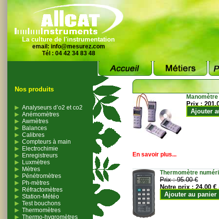
La culture de l'instrumentation
email:
info@mesurez.com
Tél : 04 42 34 83 48
Nos produits
Manomètre
Prix :
201.
Analyseurs d’o2 et co2
Ajouter a
Anémomètres
Awmètres
Balances
Calibres
Compteurs à main
Electrochimie
En savoir plus...
Enregistreurs
Luxmètres
Mètres
Thermomètre numériqu
Pénétromètres
Prix :
95.00 €
Ph-mètres
Notre prix :
24.00 €
Réfractomètres
Ajouter au panier
Station-Météo
Test bouchons
Thermomètres
Thermo-hygromètres