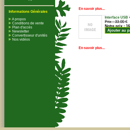
En savoir plus...
Informations Générales
Interface USB +
A propos
Prix :
33.00 €
Conditions de vente
Notre prix :
16
Plan d'accès
Ajouter au p
Newsletter
Convertisseur d'unités
Nos vidéos
En savoir plus...