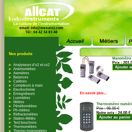
La culture de l'instrumentation
email:
info@mesurez.com
Tél : 04 42 34 83 48
Nos produits
Manomètre
Prix :
201.
Analyseurs d’o2 et co2
Ajouter a
Anémomètres
Awmètres
Balances
Calibres
Compteurs à main
Electrochimie
En savoir plus...
Enregistreurs
Luxmètres
Mètres
Thermomètre numériqu
Pénétromètres
Prix :
95.00 €
Ph-mètres
Notre prix :
24.00 €
Réfractomètres
Ajouter au panier
Station-Météo
Test bouchons
Thermomètres
Thermo-hygromètres