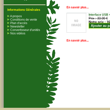
En savoir plus...
Informations Générales
Interface USB +
A propos
Prix :
33.00 €
Conditions de vente
Notre prix :
16
Plan d'accès
Ajouter au p
Newsletter
Convertisseur d'unités
Nos vidéos
En savoir plus...