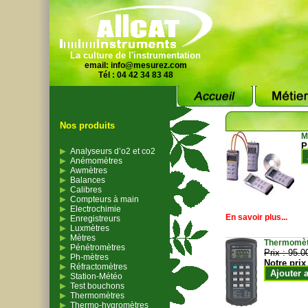
La culture de l'instrumentation
email:
info@mesurez.com
Tél : 04 42 34 83 48
Nos produits
M
P
Analyseurs d’o2 et co2
Anémomètres
Awmètres
Balances
Calibres
Compteurs à main
Electrochimie
En savoir plus...
Enregistreurs
Luxmètres
Mètres
Thermomètr
Pénétromètres
Prix :
95.0
Ph-mètres
Notre prix
Réfractomètres
Ajouter 
Station-Météo
Test bouchons
Thermomètres
Thermo-hygromètres