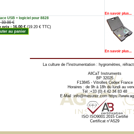
En savoir plus...
face USB + logiciel pour 8828
:
33.00 €
e prix :
16.00 €
(19.20 € TTC)
uter au panier
En savoir plus...
La culture de l''instrumentation :
hygromètres
,
réfrac
AllCaT Instruments
BP 32025
F13845 - Vitrolles Cedex France
Horaires : de 9h à 18h du lundi au ven
Tél :+33 (0) 4 42 34 83 48
E-Mail :
info@mesurez.com
https://www.agr
ISO ISO9001:2015 Certifié
Certificat n°A529