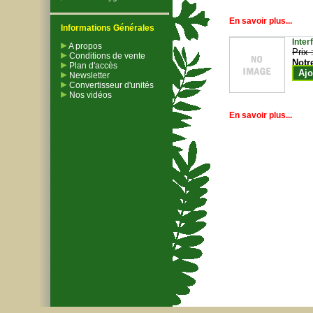
En savoir plus...
Informations Générales
Inter
A propos
Prix 
Conditions de vente
Notr
Plan d'accès
Ajo
Newsletter
Convertisseur d'unités
Nos vidéos
En savoir plus...