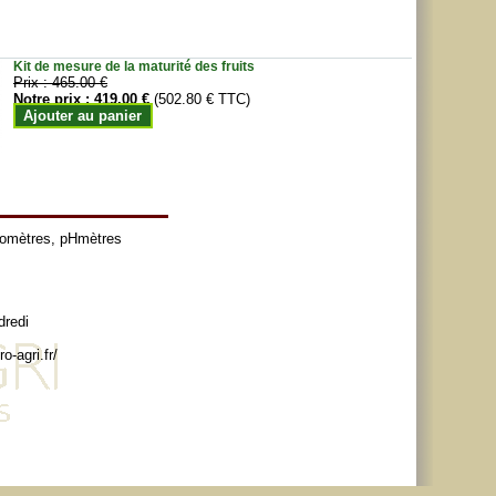
Kit de mesure de la maturité des fruits
Prix :
465.00 €
Notre prix :
419.00 €
(502.80 € TTC)
Ajouter au panier
tomètres
,
pHmètres
dredi
o-agri.fr/