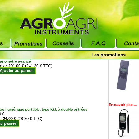
Les promotions
anomètre avancé
rix :
201.00 €
(241.20 € TTC)
Ajouter au panier
En savoir plus...
e numérique portable, type K/J, à double entrées
0 €
 :
24.00 €
(28.80 € TTC)
au panier