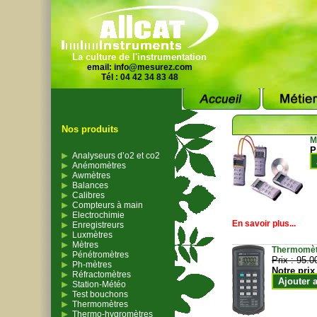
La culture de l'instrumentation
email:
info@mesurez.com
Tél : 04 42 34 83 48
Nos produits
M
P
Analyseurs d’o2 et co2
Anémomètres
Awmètres
Balances
Calibres
Compteurs à main
Electrochimie
En savoir plus...
Enregistreurs
Luxmètres
Mètres
Thermomètr
Pénétromètres
Prix :
95.0
Ph-mètres
Notre prix
Réfractomètres
Ajouter 
Station-Météo
Test bouchons
Thermomètres
Thermo-hygromètres