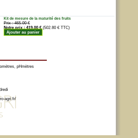
Kit de mesure de la maturité des fruits
Prix :
465.00 €
Notre prix :
419.00 €
(502.80 € TTC)
Ajouter au panier
tomètres
,
pHmètres
dredi
o-agri.fr/