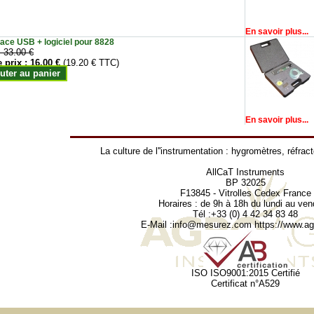
En savoir plus...
face USB + logiciel pour 8828
:
33.00 €
e prix :
16.00 €
(19.20 € TTC)
uter au panier
En savoir plus...
La culture de l''instrumentation :
hygromètres
,
réfrac
AllCaT Instruments
BP 32025
F13845 - Vitrolles Cedex France
Horaires : de 9h à 18h du lundi au ven
Tél :+33 (0) 4 42 34 83 48
E-Mail :
info@mesurez.com
https://www.agr
ISO ISO9001:2015 Certifié
Certificat n°A529