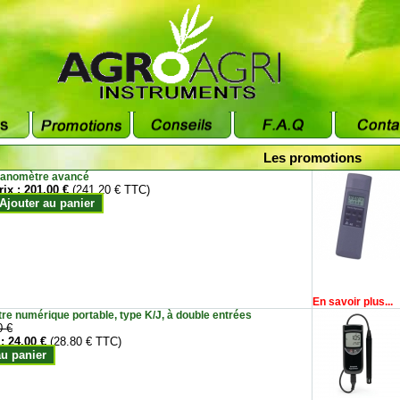
Les promotions
anomètre avancé
rix :
201.00 €
(241.20 € TTC)
Ajouter au panier
En savoir plus...
e numérique portable, type K/J, à double entrées
0 €
 :
24.00 €
(28.80 € TTC)
au panier