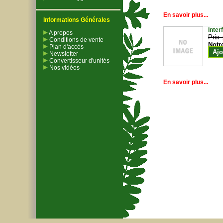
En savoir plus...
Informations Générales
Inter
A propos
Prix 
Conditions de vente
Notr
Plan d'accès
Ajo
Newsletter
Convertisseur d'unités
Nos vidéos
En savoir plus...