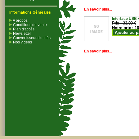
En savoir plus...
Informations Générales
Interface USB +
A propos
Prix :
33.00 €
Conditions de vente
Notre prix :
16
Plan d'accès
Ajouter au p
Newsletter
Convertisseur d'unités
Nos vidéos
En savoir plus...