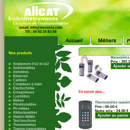
La culture de l'instrumentation
email:
info@mesurez.com
Tél : 04 42 34 83 48
Nos produits
Manomètre
Prix :
201.
Analyseurs d’o2 et co2
Ajouter a
Anémomètres
Awmètres
Balances
Calibres
Compteurs à main
Electrochimie
En savoir plus...
Enregistreurs
Luxmètres
Mètres
Thermomètre numériqu
Pénétromètres
Prix :
95.00 €
Ph-mètres
Notre prix :
24.00 €
Réfractomètres
Ajouter au panier
Station-Météo
Test bouchons
Thermomètres
Thermo-hygromètres