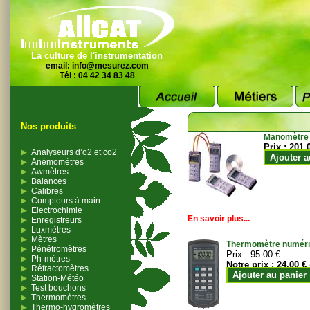
La culture de l'instrumentation
email:
info@mesurez.com
Tél : 04 42 34 83 48
Nos produits
Manomètre
Prix :
201.
Analyseurs d’o2 et co2
Ajouter a
Anémomètres
Awmètres
Balances
Calibres
Compteurs à main
Electrochimie
En savoir plus...
Enregistreurs
Luxmètres
Mètres
Thermomètre numériqu
Pénétromètres
Prix :
95.00 €
Ph-mètres
Notre prix :
24.00 €
Réfractomètres
Ajouter au panier
Station-Météo
Test bouchons
Thermomètres
Thermo-hygromètres