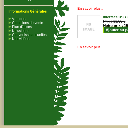
En savoir plus...
Informations Générales
Interface USB +
A propos
Prix :
33.00 €
Conditions de vente
Notre prix :
16
Plan d'accès
Ajouter au p
Newsletter
Convertisseur d'unités
Nos vidéos
En savoir plus...