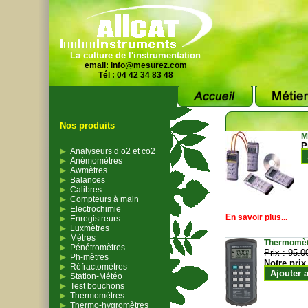
La culture de l'instrumentation
email:
info@mesurez.com
Tél : 04 42 34 83 48
Nos produits
M
P
Analyseurs d’o2 et co2
Anémomètres
Awmètres
Balances
Calibres
Compteurs à main
Electrochimie
En savoir plus...
Enregistreurs
Luxmètres
Mètres
Thermomètr
Pénétromètres
Prix :
95.0
Ph-mètres
Notre prix
Réfractomètres
Ajouter 
Station-Météo
Test bouchons
Thermomètres
Thermo-hygromètres