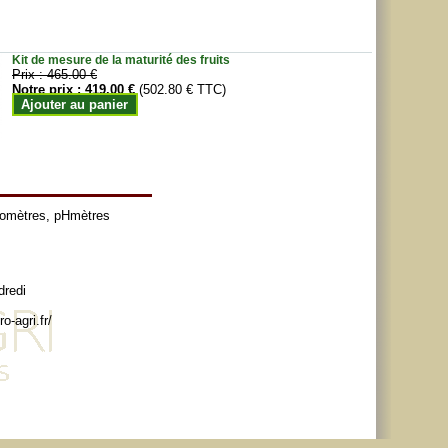
Kit de mesure de la maturité des fruits
Prix :
465.00 €
Notre prix :
419.00 €
(502.80 € TTC)
Ajouter au panier
tomètres
,
pHmètres
dredi
o-agri.fr/