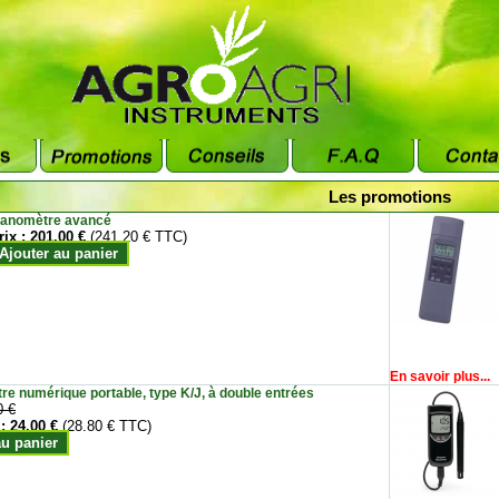
Les promotions
anomètre avancé
rix :
201.00 €
(241.20 € TTC)
Ajouter au panier
En savoir plus...
e numérique portable, type K/J, à double entrées
0 €
 :
24.00 €
(28.80 € TTC)
au panier