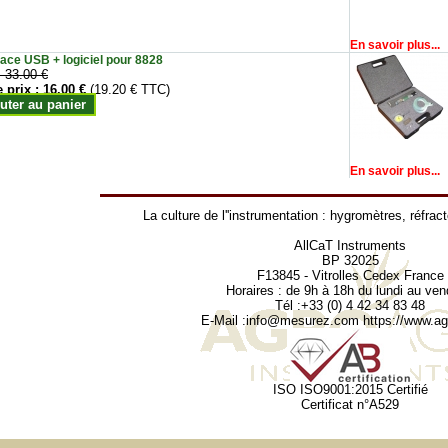
En savoir plus...
face USB + logiciel pour 8828
:
33.00 €
e prix :
16.00 €
(19.20 € TTC)
uter au panier
En savoir plus...
La culture de l''instrumentation :
hygromètres
,
réfrac
AllCaT Instruments
BP 32025
F13845 - Vitrolles Cedex France
Horaires : de 9h à 18h du lundi au ven
Tél :+33 (0) 4 42 34 83 48
E-Mail :
info@mesurez.com
https://www.agr
ISO ISO9001:2015 Certifié
Certificat n°A529