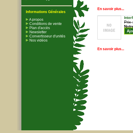
En savoir plus...
Informations Générales
Inter
A propos
Prix 
Conditions de vente
Notr
Plan d'accès
Ajo
Newsletter
Convertisseur d'unités
Nos vidéos
En savoir plus...