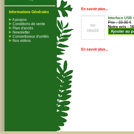
En savoir plus...
Informations Générales
Interface USB +
A propos
Prix :
33.00 €
Conditions de vente
Notre prix :
16
Plan d'accès
Ajouter au p
Newsletter
Convertisseur d'unités
Nos vidéos
En savoir plus...