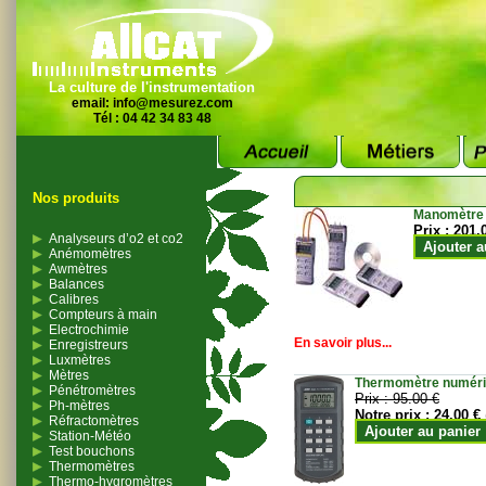
La culture de l'instrumentation
email:
info@mesurez.com
Tél : 04 42 34 83 48
Nos produits
Manomètre
Prix :
201.
Analyseurs d’o2 et co2
Ajouter a
Anémomètres
Awmètres
Balances
Calibres
Compteurs à main
Electrochimie
En savoir plus...
Enregistreurs
Luxmètres
Mètres
Thermomètre numériqu
Pénétromètres
Prix :
95.00 €
Ph-mètres
Notre prix :
24.00 €
Réfractomètres
Ajouter au panier
Station-Météo
Test bouchons
Thermomètres
Thermo-hygromètres