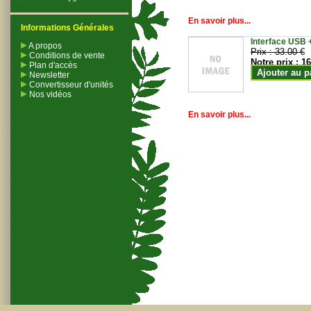
En savoir plus...
Informations Générales
Interface USB +
A propos
Prix :
33.00 €
Conditions de vente
Notre prix :
16
Plan d'accès
Ajouter au p
Newsletter
Convertisseur d'unités
Nos vidéos
En savoir plus...