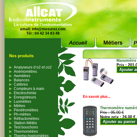
La culture de l'instrumentation
email:
info@mesurez.com
Tél : 04 42 34 83 48
Nos produits
Manomètre
Prix :
201.
Analyseurs d’o2 et co2
Ajouter a
Anémomètres
Awmètres
Balances
Calibres
Compteurs à main
Electrochimie
En savoir plus...
Enregistreurs
Luxmètres
Mètres
Thermomètre numériqu
Pénétromètres
Prix :
95.00 €
Ph-mètres
Notre prix :
24.00 €
Réfractomètres
Ajouter au panier
Station-Météo
Test bouchons
Thermomètres
Thermo-hygromètres