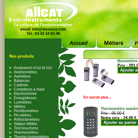
La culture de l'instrumentation
email:
info@mesurez.com
Tél : 04 42 34 83 48
Nos produits
Manomètre
Prix :
201.
Analyseurs d’o2 et co2
Ajouter a
Anémomètres
Awmètres
Balances
Calibres
Compteurs à main
Electrochimie
En savoir plus...
Enregistreurs
Luxmètres
Mètres
Thermomètre numériqu
Pénétromètres
Prix :
95.00 €
Ph-mètres
Notre prix :
24.00 €
Réfractomètres
Ajouter au panier
Station-Météo
Test bouchons
Thermomètres
Thermo-hygromètres