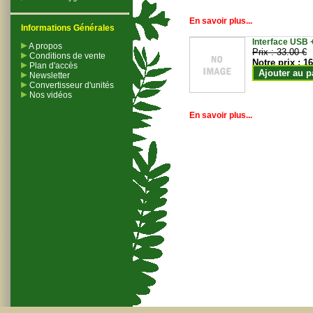
En savoir plus...
Informations Générales
Interface USB +
A propos
Prix :
33.00 €
Conditions de vente
Notre prix :
16
Plan d'accès
Ajouter au p
Newsletter
Convertisseur d'unités
Nos vidéos
En savoir plus...