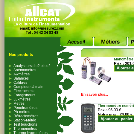
La culture de l'instrumentation
email:
info@mesurez.com
Tél : 04 42 34 83 48
Nos produits
Manomètre
Prix :
201.
Analyseurs d’o2 et co2
Ajouter a
Anémomètres
Awmètres
Balances
Calibres
Compteurs à main
Electrochimie
En savoir plus...
Enregistreurs
Luxmètres
Mètres
Thermomètre numériqu
Pénétromètres
Prix :
95.00 €
Ph-mètres
Notre prix :
24.00 €
Réfractomètres
Ajouter au panier
Station-Météo
Test bouchons
Thermomètres
Thermo-hygromètres