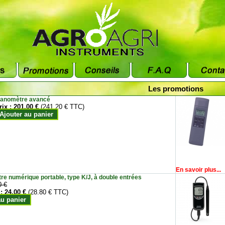
Les promotions
anomètre avancé
rix :
201.00 €
(241.20 € TTC)
Ajouter au panier
En savoir plus...
e numérique portable, type K/J, à double entrées
0 €
 :
24.00 €
(28.80 € TTC)
au panier