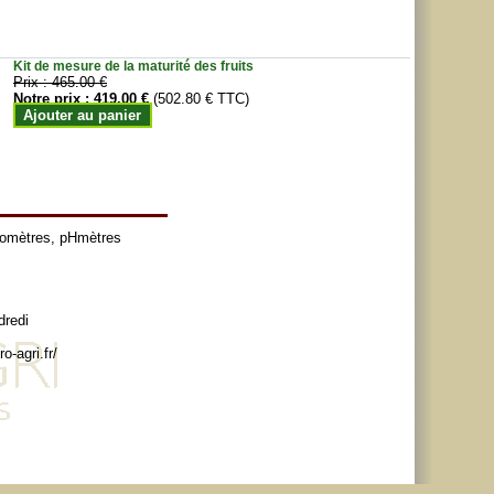
Kit de mesure de la maturité des fruits
Prix :
465.00 €
Notre prix :
419.00 €
(502.80 € TTC)
Ajouter au panier
tomètres
,
pHmètres
dredi
o-agri.fr/