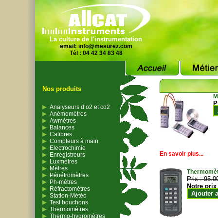
La culture de l'instrumentation
email:
info@mesurez.com
Tél : 04 42 34 83 48
Nos produits
M
P
Analyseurs d’o2 et co2
Anémomètres
Awmètres
Balances
Calibres
Compteurs à main
Electrochimie
En savoir plus...
Enregistreurs
Luxmètres
Mètres
Thermomètr
Pénétromètres
Prix :
95.0
Ph-mètres
Notre prix
Réfractomètres
Ajouter 
Station-Météo
Test bouchons
Thermomètres
Thermo-hygromètres