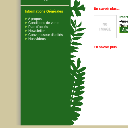
En savoir plus...
Informations Générales
Inter
A propos
Prix 
Conditions de vente
Notr
Plan d'accès
Ajo
Newsletter
Convertisseur d'unités
Nos vidéos
En savoir plus...