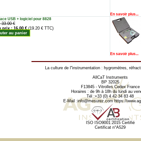
En savoir plus...
face USB + logiciel pour 8828
:
33.00 €
e prix :
16.00 €
(19.20 € TTC)
uter au panier
En savoir plus...
La culture de l''instrumentation :
hygromètres
,
réfrac
AllCaT Instruments
BP 32025
F13845 - Vitrolles Cedex France
Horaires : de 9h à 18h du lundi au ven
Tél :+33 (0) 4 42 34 83 48
E-Mail :
info@mesurez.com
https://www.agr
ISO ISO9001:2015 Certifié
Certificat n°A529