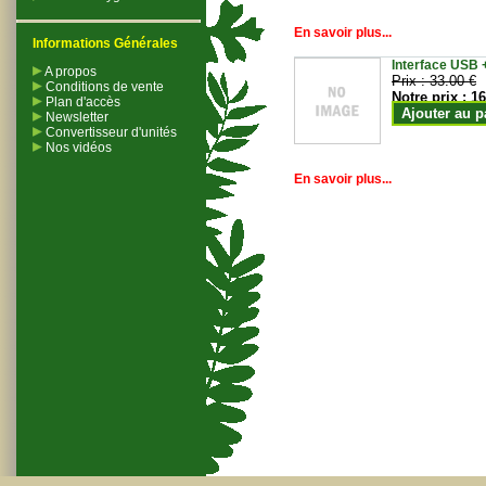
En savoir plus...
Informations Générales
Interface USB +
A propos
Prix :
33.00 €
Conditions de vente
Notre prix :
16
Plan d'accès
Ajouter au p
Newsletter
Convertisseur d'unités
Nos vidéos
En savoir plus...