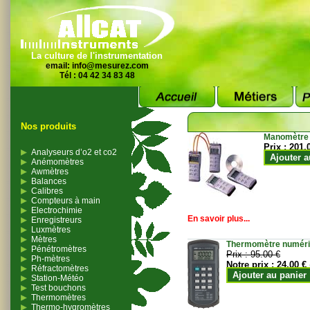
La culture de l'instrumentation
email:
info@mesurez.com
Tél : 04 42 34 83 48
Nos produits
Manomètre
Prix :
201.
Analyseurs d’o2 et co2
Ajouter a
Anémomètres
Awmètres
Balances
Calibres
Compteurs à main
Electrochimie
En savoir plus...
Enregistreurs
Luxmètres
Mètres
Thermomètre numériqu
Pénétromètres
Prix :
95.00 €
Ph-mètres
Notre prix :
24.00 €
Réfractomètres
Ajouter au panier
Station-Météo
Test bouchons
Thermomètres
Thermo-hygromètres