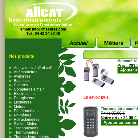
La culture de l'instrumentation
email:
info@mesurez.com
Tél : 04 42 34 83 48
Nos produits
Manomètre
Prix :
201.
Analyseurs d’o2 et co2
Ajouter a
Anémomètres
Awmètres
Balances
Calibres
Compteurs à main
Electrochimie
En savoir plus...
Enregistreurs
Luxmètres
Mètres
Thermomètre numériqu
Pénétromètres
Prix :
95.00 €
Ph-mètres
Notre prix :
24.00 €
Réfractomètres
Ajouter au panier
Station-Météo
Test bouchons
Thermomètres
Thermo-hygromètres