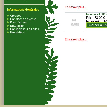
En savoir plus...
Informations Générales
Interface USB +
A propos
Prix :
33.00 €
Conditions de vente
Notre prix :
16
Plan d'accès
Ajouter au p
Newsletter
Convertisseur d'unités
Nos vidéos
En savoir plus...