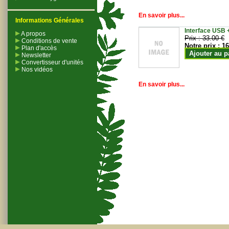
En savoir plus...
Informations Générales
Interface USB +
A propos
Prix :
33.00 €
Conditions de vente
Notre prix :
16
Plan d'accès
Ajouter au p
Newsletter
Convertisseur d'unités
Nos vidéos
En savoir plus...