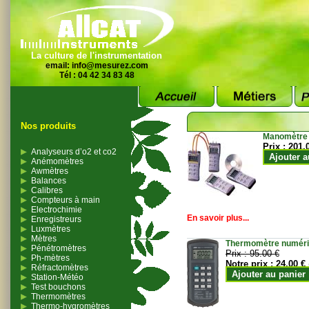
La culture de l'instrumentation
email:
info@mesurez.com
Tél : 04 42 34 83 48
Nos produits
Manomètre
Prix :
201.
Analyseurs d’o2 et co2
Ajouter a
Anémomètres
Awmètres
Balances
Calibres
Compteurs à main
Electrochimie
En savoir plus...
Enregistreurs
Luxmètres
Mètres
Thermomètre numériqu
Pénétromètres
Prix :
95.00 €
Ph-mètres
Notre prix :
24.00 €
Réfractomètres
Ajouter au panier
Station-Météo
Test bouchons
Thermomètres
Thermo-hygromètres