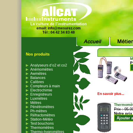
La culture de l'instrumentation
email:
info@mesurez.com
Tél : 04 42 34 83 48
Nos produits
M
P
Analyseurs d’o2 et co2
Anémomètres
Awmètres
Balances
Calibres
Compteurs à main
Electrochimie
En savoir plus...
Enregistreurs
Luxmètres
Mètres
Thermomètr
Pénétromètres
Prix :
95.0
Ph-mètres
Notre prix
Réfractomètres
Ajouter 
Station-Météo
Test bouchons
Thermomètres
Thermo-hygromètres