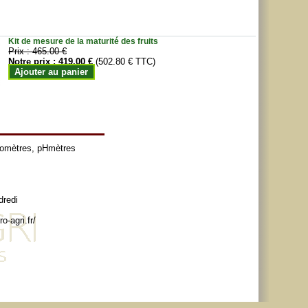
Kit de mesure de la maturité des fruits
Prix :
465.00 €
Notre prix :
419.00 €
(502.80 € TTC)
Ajouter au panier
tomètres
,
pHmètres
dredi
o-agri.fr/