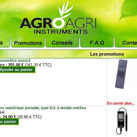
Les promotions
anomètre avancé
rix :
201.00 €
(241.20 € TTC)
Ajouter au panier
En savoir plus...
e numérique portable, type K/J, à double entrées
0 €
 :
24.00 €
(28.80 € TTC)
au panier