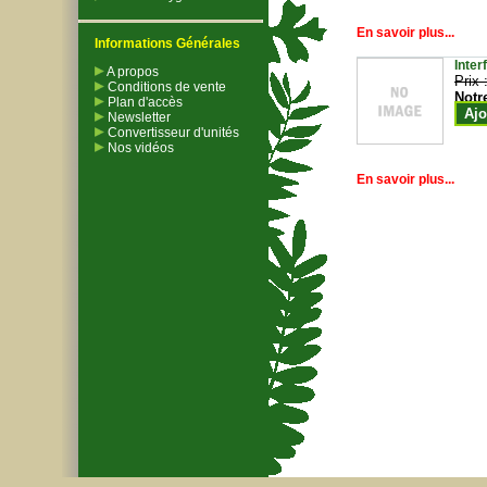
En savoir plus...
Informations Générales
Inter
A propos
Prix 
Conditions de vente
Notr
Plan d'accès
Ajo
Newsletter
Convertisseur d'unités
Nos vidéos
En savoir plus...