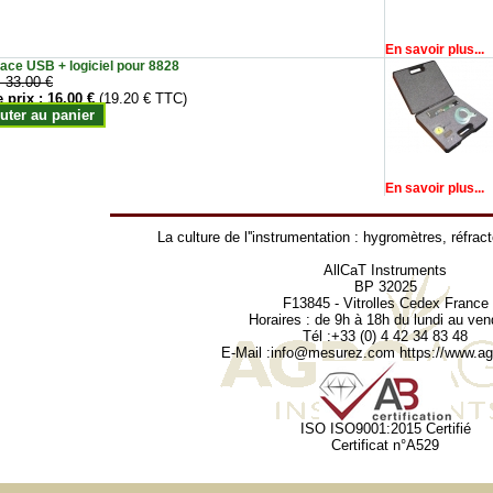
En savoir plus...
face USB + logiciel pour 8828
:
33.00 €
e prix :
16.00 €
(19.20 € TTC)
uter au panier
En savoir plus...
La culture de l''instrumentation :
hygromètres
,
réfrac
AllCaT Instruments
BP 32025
F13845 - Vitrolles Cedex France
Horaires : de 9h à 18h du lundi au ven
Tél :+33 (0) 4 42 34 83 48
E-Mail :
info@mesurez.com
https://www.agr
ISO ISO9001:2015 Certifié
Certificat n°A529