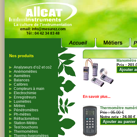
La culture de l'instrumentation
email:
info@mesurez.com
Tél : 04 42 34 83 48
Nos produits
Manomètre
Prix :
201.
Analyseurs d’o2 et co2
Ajouter a
Anémomètres
Awmètres
Balances
Calibres
Compteurs à main
Electrochimie
En savoir plus...
Enregistreurs
Luxmètres
Mètres
Thermomètre numériqu
Pénétromètres
Prix :
95.00 €
Ph-mètres
Notre prix :
24.00 €
Réfractomètres
Ajouter au panier
Station-Météo
Test bouchons
Thermomètres
Thermo-hygromètres