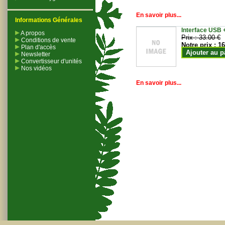
En savoir plus...
Informations Générales
Interface USB +
A propos
Prix :
33.00 €
Conditions de vente
Notre prix :
16
Plan d'accès
Ajouter au p
Newsletter
Convertisseur d'unités
Nos vidéos
En savoir plus...