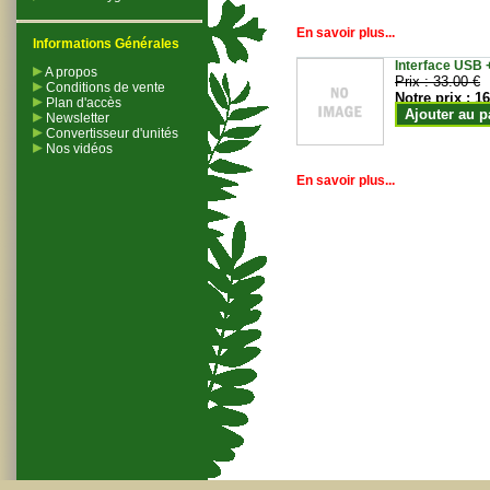
En savoir plus...
Informations Générales
Interface USB +
A propos
Prix :
33.00 €
Conditions de vente
Notre prix :
16
Plan d'accès
Ajouter au p
Newsletter
Convertisseur d'unités
Nos vidéos
En savoir plus...