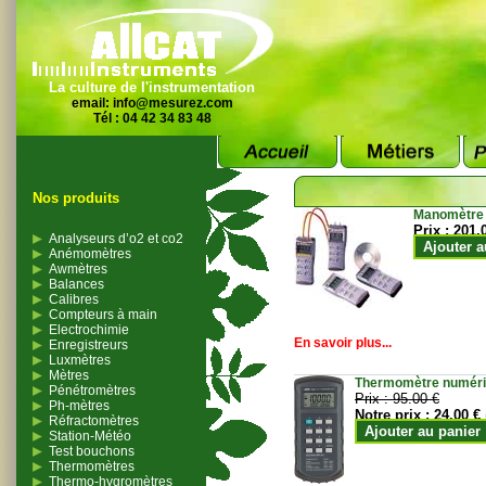
La culture de l'instrumentation
email:
info@mesurez.com
Tél : 04 42 34 83 48
Nos produits
Manomètre
Prix :
201.
Analyseurs d’o2 et co2
Ajouter a
Anémomètres
Awmètres
Balances
Calibres
Compteurs à main
Electrochimie
En savoir plus...
Enregistreurs
Luxmètres
Mètres
Thermomètre numériqu
Pénétromètres
Prix :
95.00 €
Ph-mètres
Notre prix :
24.00 €
Réfractomètres
Ajouter au panier
Station-Météo
Test bouchons
Thermomètres
Thermo-hygromètres