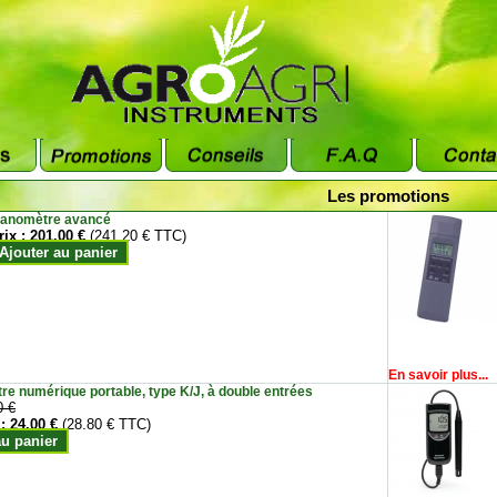
Les promotions
anomètre avancé
rix :
201.00 €
(241.20 € TTC)
Ajouter au panier
En savoir plus...
e numérique portable, type K/J, à double entrées
0 €
 :
24.00 €
(28.80 € TTC)
au panier