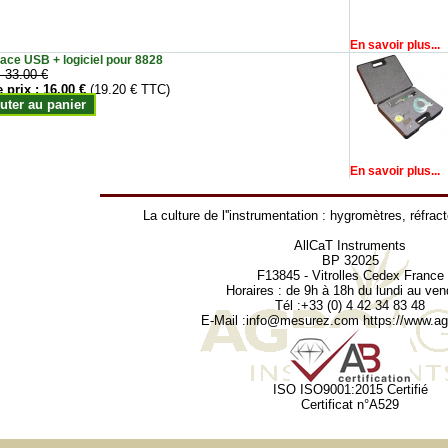
En savoir plus...
face USB + logiciel pour 8828
:
33.00 €
e prix :
16.00 €
(19.20 € TTC)
uter au panier
En savoir plus...
La culture de l''instrumentation :
hygromètres
,
réfrac
AllCaT Instruments
BP 32025
F13845 - Vitrolles Cedex France
Horaires : de 9h à 18h du lundi au ven
Tél :+33 (0) 4 42 34 83 48
E-Mail :
info@mesurez.com
https://www.agr
ISO ISO9001:2015 Certifié
Certificat n°A529