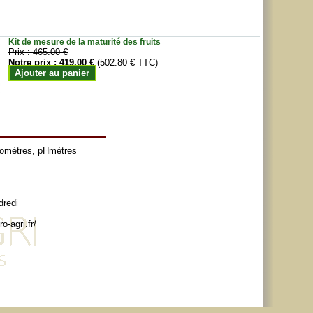
Kit de mesure de la maturité des fruits
Prix :
465.00 €
Notre prix :
419.00 €
(502.80 € TTC)
Ajouter au panier
tomètres
,
pHmètres
dredi
o-agri.fr/