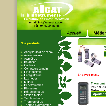
La culture de l'instrumentation
email:
info@mesurez.com
Tél : 04 42 34 83 48
Nos produits
M
P
Analyseurs d’o2 et co2
Anémomètres
Awmètres
Balances
Calibres
Compteurs à main
Electrochimie
En savoir plus...
Enregistreurs
Luxmètres
Mètres
Thermomètr
Pénétromètres
Prix :
95.0
Ph-mètres
Notre prix
Réfractomètres
Ajouter 
Station-Météo
Test bouchons
Thermomètres
Thermo-hygromètres