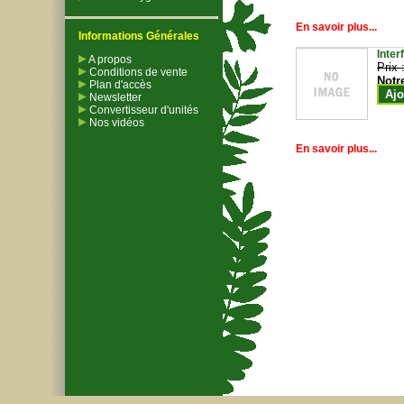
En savoir plus...
Informations Générales
Inter
A propos
Prix 
Conditions de vente
Notr
Plan d'accès
Ajo
Newsletter
Convertisseur d'unités
Nos vidéos
En savoir plus...