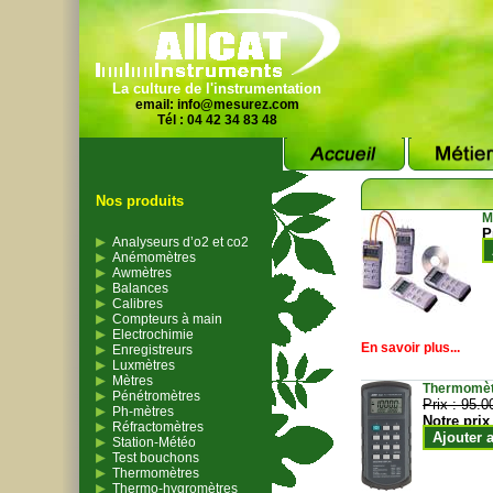
La culture de l'instrumentation
email:
info@mesurez.com
Tél : 04 42 34 83 48
Nos produits
M
P
Analyseurs d’o2 et co2
Anémomètres
Awmètres
Balances
Calibres
Compteurs à main
Electrochimie
En savoir plus...
Enregistreurs
Luxmètres
Mètres
Thermomètr
Pénétromètres
Prix :
95.0
Ph-mètres
Notre prix
Réfractomètres
Ajouter 
Station-Météo
Test bouchons
Thermomètres
Thermo-hygromètres