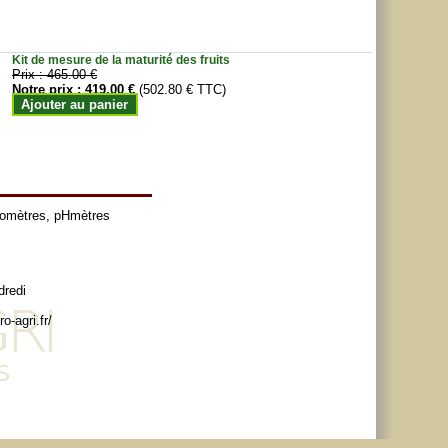
Kit de mesure de la maturité des fruits
Prix :
465.00 €
Notre prix :
419.00 €
(502.80 € TTC)
Ajouter au panier
tomètres
,
pHmètres
dredi
o-agri.fr/