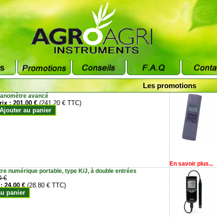
Les promotions
anomètre avancé
rix :
201.00 €
(241.20 € TTC)
Ajouter au panier
En savoir plus...
e numérique portable, type K/J, à double entrées
0 €
 :
24.00 €
(28.80 € TTC)
au panier