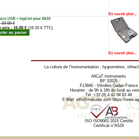
En savoir plus...
face USB + logiciel pour 8828
:
33.00 €
e prix :
16.00 €
(19.20 € TTC)
uter au panier
En savoir plus...
La culture de l''instrumentation :
hygromètres
,
réfrac
AllCaT Instruments
BP 32025
F13845 - Vitrolles Cedex France
Horaires : de 9h à 18h du lundi au ven
Tél :+33 (0) 4 42 34 83 48
E-Mail :
info@mesurez.com
https://www.agr
ISO ISO9001:2015 Certifié
Certificat n°A529