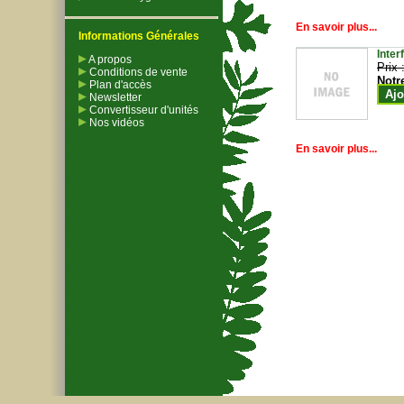
En savoir plus...
Informations Générales
Inter
A propos
Prix 
Conditions de vente
Notr
Plan d'accès
Ajo
Newsletter
Convertisseur d'unités
Nos vidéos
En savoir plus...