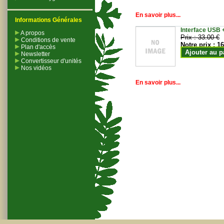
En savoir plus...
Informations Générales
Interface USB +
A propos
Prix :
33.00 €
Conditions de vente
Notre prix :
16
Plan d'accès
Ajouter au p
Newsletter
Convertisseur d'unités
Nos vidéos
En savoir plus...