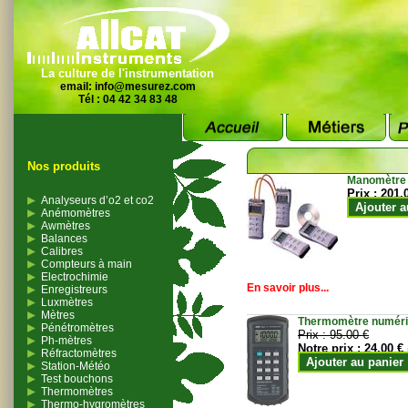
La culture de l'instrumentation
email:
info@mesurez.com
Tél : 04 42 34 83 48
Nos produits
Manomètre
Prix :
201.
Analyseurs d’o2 et co2
Ajouter a
Anémomètres
Awmètres
Balances
Calibres
Compteurs à main
Electrochimie
En savoir plus...
Enregistreurs
Luxmètres
Mètres
Thermomètre numériqu
Pénétromètres
Prix :
95.00 €
Ph-mètres
Notre prix :
24.00 €
Réfractomètres
Ajouter au panier
Station-Météo
Test bouchons
Thermomètres
Thermo-hygromètres