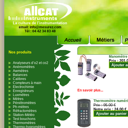
La culture de l'instrumentation
email:
info@mesurez.com
Tél : 04 42 34 83 48
Nos produits
Manomètre
Prix :
201.
Analyseurs d’o2 et co2
Ajouter a
Anémomètres
Awmètres
Balances
Calibres
Compteurs à main
Electrochimie
En savoir plus...
Enregistreurs
Luxmètres
Mètres
Thermomètre numériqu
Pénétromètres
Prix :
95.00 €
Ph-mètres
Notre prix :
24.00 €
Réfractomètres
Ajouter au panier
Station-Météo
Test bouchons
Thermomètres
Thermo-hygromètres