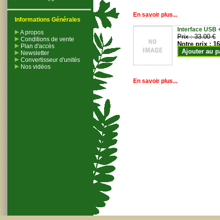
En savoir plus...
Informations Générales
Interface USB +
A propos
Prix :
33.00 €
Conditions de vente
Notre prix :
16
Plan d'accès
Ajouter au p
Newsletter
Convertisseur d'unités
Nos vidéos
En savoir plus...