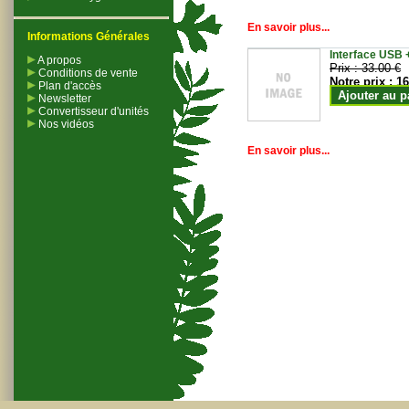
En savoir plus...
Informations Générales
Interface USB +
A propos
Prix :
33.00 €
Conditions de vente
Notre prix :
16
Plan d'accès
Ajouter au p
Newsletter
Convertisseur d'unités
Nos vidéos
En savoir plus...