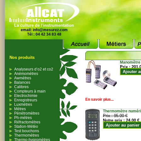
La culture de l'instrumentation
email:
info@mesurez.com
Tél : 04 42 34 83 48
Nos produits
Manomètre
Prix :
201.
Analyseurs d’o2 et co2
Ajouter a
Anémomètres
Awmètres
Balances
Calibres
Compteurs à main
Electrochimie
En savoir plus...
Enregistreurs
Luxmètres
Mètres
Thermomètre numériqu
Pénétromètres
Prix :
95.00 €
Ph-mètres
Notre prix :
24.00 €
Réfractomètres
Ajouter au panier
Station-Météo
Test bouchons
Thermomètres
Thermo-hygromètres