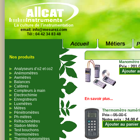
La culture de l'instrumentation
email:
info@mesurez.com
Tél : 04 42 34 83 48
Nos produits
Manomètre
Prix :
201.
Analyseurs d’o2 et co2
Ajouter a
Anémomètres
Awmètres
Balances
Calibres
Compteurs à main
Electrochimie
En savoir plus...
Enregistreurs
Luxmètres
Mètres
Thermomètre numériqu
Pénétromètres
Prix :
95.00 €
Ph-mètres
Notre prix :
24.00 €
Réfractomètres
Ajouter au panier
Station-Météo
Test bouchons
Thermomètres
Thermo-hygromètres