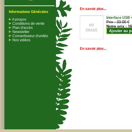
En savoir plus...
Informations Générales
Interface USB +
A propos
Prix :
33.00 €
Conditions de vente
Notre prix :
16
Plan d'accès
Ajouter au p
Newsletter
Convertisseur d'unités
Nos vidéos
En savoir plus...