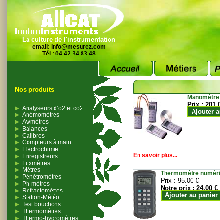
La culture de l'instrumentation
email:
info@mesurez.com
Tél : 04 42 34 83 48
Nos produits
Manomètre
Prix :
201.
Analyseurs d’o2 et co2
Ajouter a
Anémomètres
Awmètres
Balances
Calibres
Compteurs à main
Electrochimie
En savoir plus...
Enregistreurs
Luxmètres
Mètres
Thermomètre numériqu
Pénétromètres
Prix :
95.00 €
Ph-mètres
Notre prix :
24.00 €
Réfractomètres
Ajouter au panier
Station-Météo
Test bouchons
Thermomètres
Thermo-hygromètres