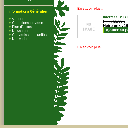
En savoir plus...
Informations Générales
Interface USB +
A propos
Prix :
33.00 €
Conditions de vente
Notre prix :
16
Plan d'accès
Ajouter au p
Newsletter
Convertisseur d'unités
Nos vidéos
En savoir plus...