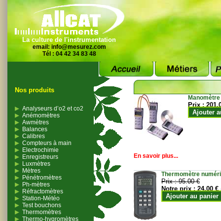
La culture de l'instrumentation
email:
info@mesurez.com
Tél : 04 42 34 83 48
Nos produits
Manomètre
Prix :
201.
Analyseurs d’o2 et co2
Ajouter a
Anémomètres
Awmètres
Balances
Calibres
Compteurs à main
Electrochimie
En savoir plus...
Enregistreurs
Luxmètres
Mètres
Thermomètre numériqu
Pénétromètres
Prix :
95.00 €
Ph-mètres
Notre prix :
24.00 €
Réfractomètres
Ajouter au panier
Station-Météo
Test bouchons
Thermomètres
Thermo-hygromètres