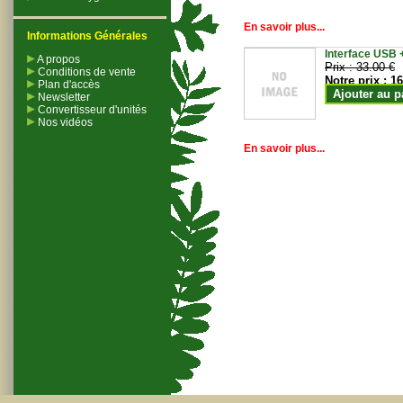
En savoir plus...
Informations Générales
Interface USB +
A propos
Prix :
33.00 €
Conditions de vente
Notre prix :
16
Plan d'accès
Ajouter au p
Newsletter
Convertisseur d'unités
Nos vidéos
En savoir plus...