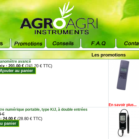
Les promotions
anomètre avancé
rix :
201.00 €
(241.20 € TTC)
Ajouter au panier
En savoir plus...
e numérique portable, type K/J, à double entrées
0 €
 :
24.00 €
(28.80 € TTC)
au panier