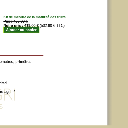
Kit de mesure de la maturité des fruits
Prix :
465.00 €
Notre prix :
419.00 €
(502.80 € TTC)
Ajouter au panier
tomètres
,
pHmètres
dredi
o-agri.fr/