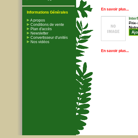
En savoir plus...
Informations Générales
Inter
A propos
Prix 
Conditions de vente
Notr
Plan d'accès
Ajo
Newsletter
Convertisseur d'unités
Nos vidéos
En savoir plus...