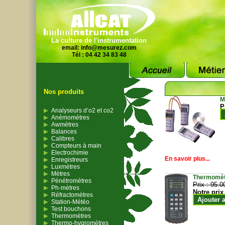
La culture de l'instrumentation
email:
info@mesurez.com
Tél : 04 42 34 83 48
Nos produits
M
P
Analyseurs d’o2 et co2
Anémomètres
Awmètres
Balances
Calibres
Compteurs à main
Electrochimie
En savoir plus...
Enregistreurs
Luxmètres
Mètres
Thermomètr
Pénétromètres
Prix :
95.0
Ph-mètres
Notre prix
Réfractomètres
Ajouter 
Station-Météo
Test bouchons
Thermomètres
Thermo-hygromètres