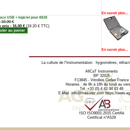
En savoir plus...
face USB + logiciel pour 8828
:
33.00 €
e prix :
16.00 €
(19.20 € TTC)
uter au panier
En savoir plus...
La culture de l''instrumentation :
hygromètres
,
réfrac
AllCaT Instruments
BP 32025
F13845 - Vitrolles Cedex France
Horaires : de 9h à 18h du lundi au ven
Tél :+33 (0) 4 42 34 83 48
E-Mail :
info@mesurez.com
https://www.agr
ISO ISO9001:2015 Certifié
Certificat n°A529