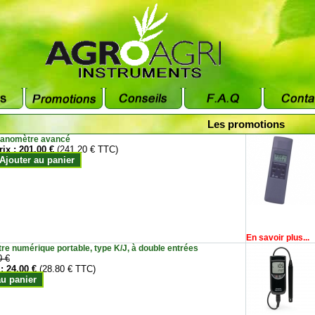
Les promotions
anomètre avancé
rix :
201.00 €
(241.20 € TTC)
Ajouter au panier
En savoir plus...
e numérique portable, type K/J, à double entrées
0 €
 :
24.00 €
(28.80 € TTC)
au panier