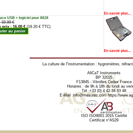
En savoir plus...
face USB + logiciel pour 8828
:
33.00 €
e prix :
16.00 €
(19.20 € TTC)
uter au panier
En savoir plus...
La culture de l''instrumentation :
hygromètres
,
réfrac
AllCaT Instruments
BP 32025
F13845 - Vitrolles Cedex France
Horaires : de 9h à 18h du lundi au ven
Tél :+33 (0) 4 42 34 83 48
E-Mail :
info@mesurez.com
https://www.agr
ISO ISO9001:2015 Certifié
Certificat n°A529