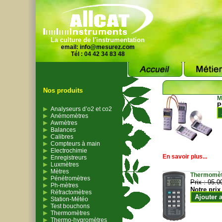
La culture de l'instrumentation
email:
info@mesurez.com
Tél : 04 42 34 83 48
Nos produits
M
P
Analyseurs d’o2 et co2
Anémomètres
Awmètres
Balances
Calibres
Compteurs à main
Electrochimie
En savoir plus...
Enregistreurs
Luxmètres
Mètres
Thermomètr
Pénétromètres
Prix :
95.0
Ph-mètres
Notre prix
Réfractomètres
Ajouter 
Station-Météo
Test bouchons
Thermomètres
Thermo-hygromètres