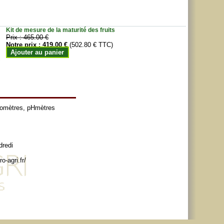
Kit de mesure de la maturité des fruits
Prix :
465.00 €
Notre prix :
419.00 €
(502.80 € TTC)
Ajouter au panier
tomètres
,
pHmètres
dredi
o-agri.fr/