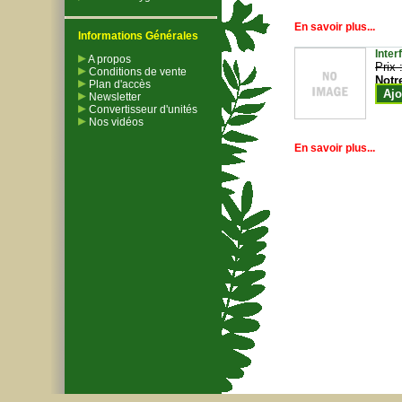
En savoir plus...
Informations Générales
Inter
A propos
Prix 
Conditions de vente
Notr
Plan d'accès
Ajo
Newsletter
Convertisseur d'unités
Nos vidéos
En savoir plus...