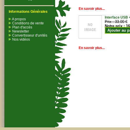
En savoir plus...
Informations Générales
Interface USB +
A propos
Prix :
33.00 €
Conditions de vente
Notre prix :
16
Plan d'accès
Ajouter au p
Newsletter
Convertisseur d'unités
Nos vidéos
En savoir plus...