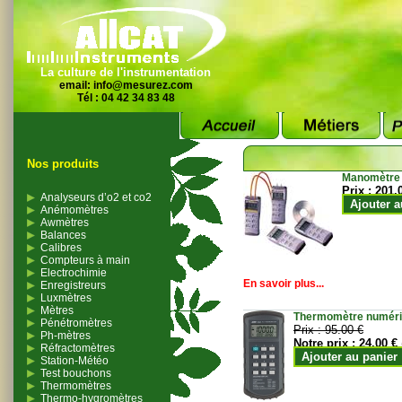
La culture de l'instrumentation
email:
info@mesurez.com
Tél : 04 42 34 83 48
Nos produits
Manomètre
Prix :
201.
Analyseurs d’o2 et co2
Ajouter a
Anémomètres
Awmètres
Balances
Calibres
Compteurs à main
Electrochimie
En savoir plus...
Enregistreurs
Luxmètres
Mètres
Thermomètre numériqu
Pénétromètres
Prix :
95.00 €
Ph-mètres
Notre prix :
24.00 €
Réfractomètres
Ajouter au panier
Station-Météo
Test bouchons
Thermomètres
Thermo-hygromètres