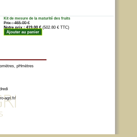
Kit de mesure de la maturité des fruits
Prix :
465.00 €
Notre prix :
419.00 €
(502.80 € TTC)
Ajouter au panier
tomètres
,
pHmètres
dredi
o-agri.fr/