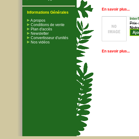
En savoir plus...
Informations Générales
Inter
A propos
Prix 
Conditions de vente
Notr
Plan d'accès
Ajo
Newsletter
Convertisseur d'unités
Nos vidéos
En savoir plus...