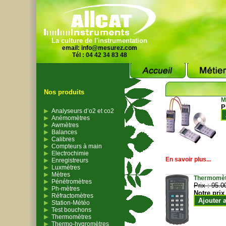
La culture de l'instrumentation
email:
info@mesurez.com
Tél : 04 42 34 83 48
Nos produits
M
P
Analyseurs d’o2 et co2
Anémomètres
Awmètres
Balances
Calibres
Compteurs à main
Electrochimie
En savoir plus...
Enregistreurs
Luxmètres
Mètres
Thermomètr
Pénétromètres
Prix :
95.0
Ph-mètres
Notre prix
Réfractomètres
Ajouter 
Station-Météo
Test bouchons
Thermomètres
Thermo-hygromètres