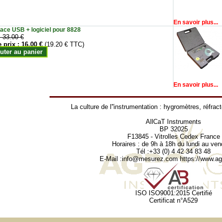
En savoir plus...
face USB + logiciel pour 8828
:
33.00 €
e prix :
16.00 €
(19.20 € TTC)
uter au panier
En savoir plus...
La culture de l''instrumentation :
hygromètres
,
réfrac
AllCaT Instruments
BP 32025
F13845 - Vitrolles Cedex France
Horaires : de 9h à 18h du lundi au ven
Tél :+33 (0) 4 42 34 83 48
E-Mail :
info@mesurez.com
https://www.agr
ISO ISO9001:2015 Certifié
Certificat n°A529