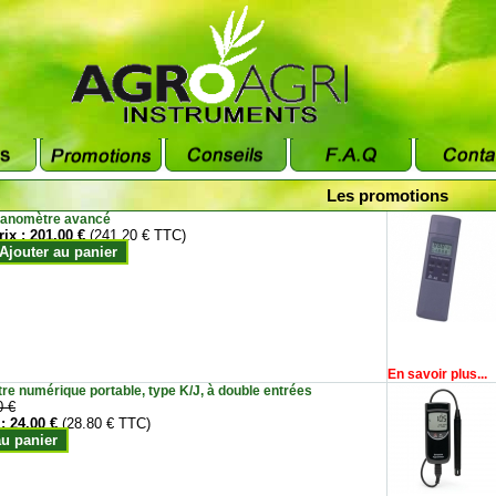
Les promotions
anomètre avancé
rix :
201.00 €
(241.20 € TTC)
Ajouter au panier
En savoir plus...
e numérique portable, type K/J, à double entrées
0 €
 :
24.00 €
(28.80 € TTC)
au panier