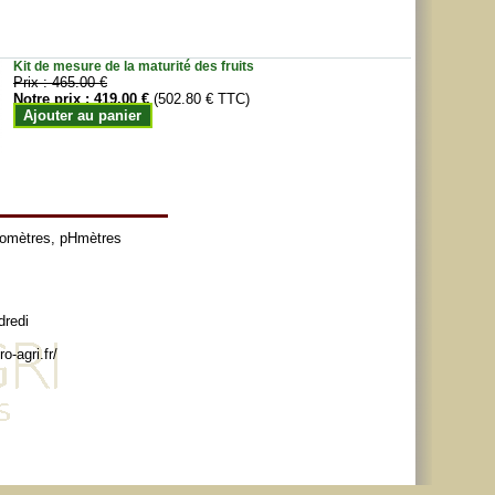
Kit de mesure de la maturité des fruits
Prix :
465.00 €
Notre prix :
419.00 €
(502.80 € TTC)
Ajouter au panier
tomètres
,
pHmètres
dredi
o-agri.fr/