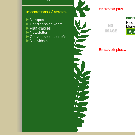
En savoir plus...
Informations Générales
Inter
A propos
Prix 
Conditions de vente
Notr
Plan d'accès
Ajo
Newsletter
Convertisseur d'unités
Nos vidéos
En savoir plus...