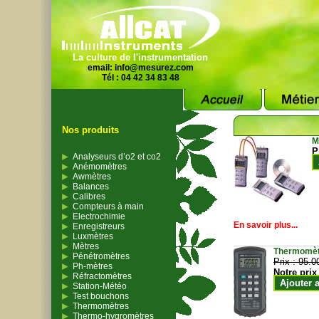
La culture de l'instrumentation
email:
info@mesurez.com
Tél : 04 42 34 83 48
Nos produits
M
P
Analyseurs d’o2 et co2
Anémomètres
Awmètres
Balances
Calibres
Compteurs à main
Electrochimie
En savoir plus...
Enregistreurs
Luxmètres
Mètres
Thermomètr
Pénétromètres
Prix :
95.0
Ph-mètres
Notre prix
Réfractomètres
Ajouter 
Station-Météo
Test bouchons
Thermomètres
Thermo-hygromètres