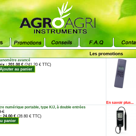
Les promotions
anomètre avancé
rix :
201.00 €
(241.20 € TTC)
Ajouter au panier
En savoir plus...
e numérique portable, type K/J, à double entrées
0 €
 :
24.00 €
(28.80 € TTC)
au panier