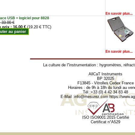
En savoir plus...
face USB + logiciel pour 8828
:
33.00 €
e prix :
16.00 €
(19.20 € TTC)
uter au panier
En savoir plus...
La culture de l''instrumentation :
hygromètres
,
réfrac
AllCaT Instruments
BP 32025
F13845 - Vitrolles Cedex France
Horaires : de 9h à 18h du lundi au ven
Tél :+33 (0) 4 42 34 83 48
E-Mail :
info@mesurez.com
https://www.agr
ISO ISO9001:2015 Certifié
Certificat n°A529