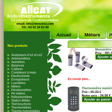
La culture de l'instrumentation
email:
info@mesurez.com
Tél : 04 42 34 83 48
Nos produits
Manomètre
Prix :
201.
Analyseurs d’o2 et co2
Ajouter a
Anémomètres
Awmètres
Balances
Calibres
Compteurs à main
Electrochimie
En savoir plus...
Enregistreurs
Luxmètres
Mètres
Thermomètre numériqu
Pénétromètres
Prix :
95.00 €
Ph-mètres
Notre prix :
24.00 €
Réfractomètres
Ajouter au panier
Station-Météo
Test bouchons
Thermomètres
Thermo-hygromètres