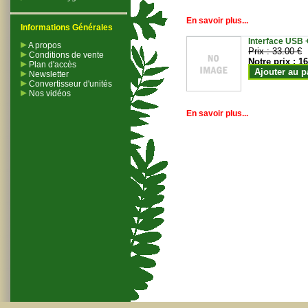
En savoir plus...
Informations Générales
Interface USB +
A propos
Prix :
33.00 €
Conditions de vente
Notre prix :
16
Plan d'accès
Ajouter au p
Newsletter
Convertisseur d'unités
Nos vidéos
En savoir plus...