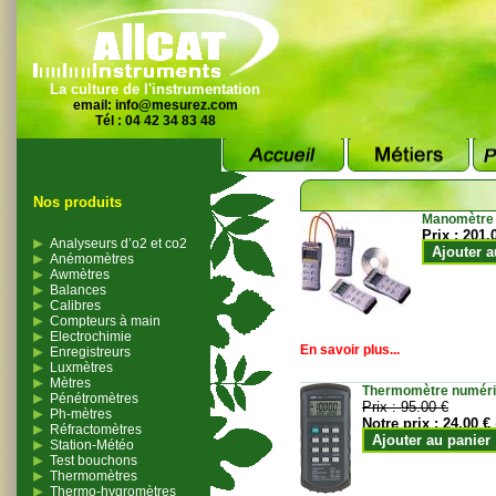
La culture de l'instrumentation
email:
info@mesurez.com
Tél : 04 42 34 83 48
Nos produits
Manomètre
Prix :
201.
Analyseurs d’o2 et co2
Ajouter a
Anémomètres
Awmètres
Balances
Calibres
Compteurs à main
Electrochimie
En savoir plus...
Enregistreurs
Luxmètres
Mètres
Thermomètre numériqu
Pénétromètres
Prix :
95.00 €
Ph-mètres
Notre prix :
24.00 €
Réfractomètres
Ajouter au panier
Station-Météo
Test bouchons
Thermomètres
Thermo-hygromètres