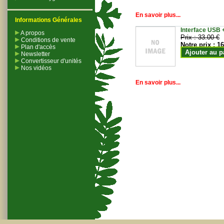
En savoir plus...
Informations Générales
Interface USB +
A propos
Prix :
33.00 €
Conditions de vente
Notre prix :
16
Plan d'accès
Ajouter au p
Newsletter
Convertisseur d'unités
Nos vidéos
En savoir plus...