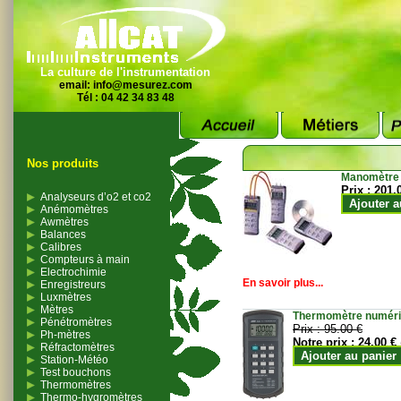
La culture de l'instrumentation
email:
info@mesurez.com
Tél : 04 42 34 83 48
Nos produits
Manomètre
Prix :
201.
Analyseurs d’o2 et co2
Ajouter a
Anémomètres
Awmètres
Balances
Calibres
Compteurs à main
Electrochimie
En savoir plus...
Enregistreurs
Luxmètres
Mètres
Thermomètre numériqu
Pénétromètres
Prix :
95.00 €
Ph-mètres
Notre prix :
24.00 €
Réfractomètres
Ajouter au panier
Station-Météo
Test bouchons
Thermomètres
Thermo-hygromètres