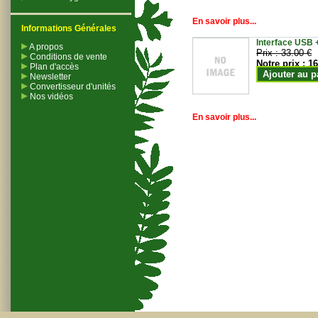
En savoir plus...
Informations Générales
Interface USB +
A propos
Prix :
33.00 €
Conditions de vente
Notre prix :
16
Plan d'accès
Ajouter au p
Newsletter
Convertisseur d'unités
Nos vidéos
En savoir plus...