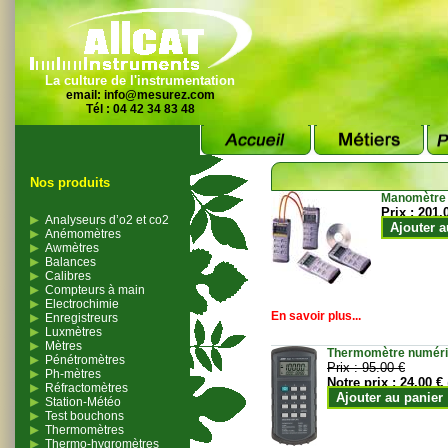
La culture de l'instrumentation
email:
info@mesurez.com
Tél : 04 42 34 83 48
Nos produits
Manomètre
Prix :
201.
Analyseurs d’o2 et co2
Ajouter a
Anémomètres
Awmètres
Balances
Calibres
Compteurs à main
Electrochimie
En savoir plus...
Enregistreurs
Luxmètres
Mètres
Thermomètre numériqu
Pénétromètres
Prix :
95.00 €
Ph-mètres
Notre prix :
24.00 €
Réfractomètres
Ajouter au panier
Station-Météo
Test bouchons
Thermomètres
Thermo-hygromètres