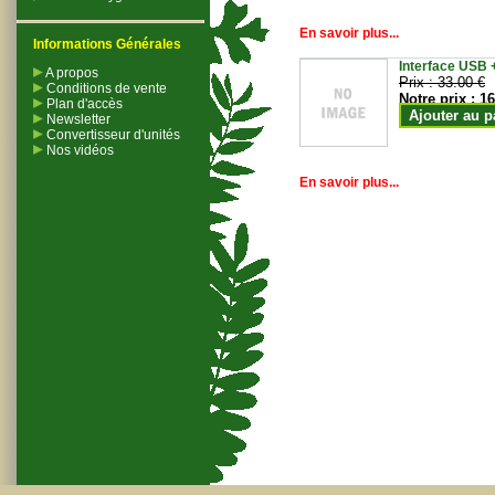
En savoir plus...
Informations Générales
Interface USB +
A propos
Prix :
33.00 €
Conditions de vente
Notre prix :
16
Plan d'accès
Ajouter au p
Newsletter
Convertisseur d'unités
Nos vidéos
En savoir plus...