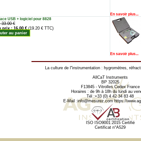
En savoir plus...
face USB + logiciel pour 8828
:
33.00 €
e prix :
16.00 €
(19.20 € TTC)
uter au panier
En savoir plus...
La culture de l''instrumentation :
hygromètres
,
réfrac
AllCaT Instruments
BP 32025
F13845 - Vitrolles Cedex France
Horaires : de 9h à 18h du lundi au ven
Tél :+33 (0) 4 42 34 83 48
E-Mail :
info@mesurez.com
https://www.agr
ISO ISO9001:2015 Certifié
Certificat n°A529