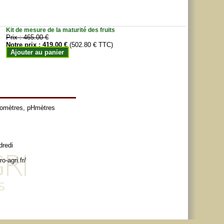
Kit de mesure de la maturité des fruits
Prix :
465.00 €
Notre prix :
419.00 €
(502.80 € TTC)
Ajouter au panier
tomètres
,
pHmètres
dredi
o-agri.fr/