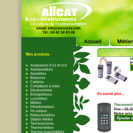
La culture de l'instrumentation
email:
info@mesurez.com
Tél : 04 42 34 83 48
Nos produits
M
P
Analyseurs d’o2 et co2
Anémomètres
Awmètres
Balances
Calibres
Compteurs à main
Electrochimie
En savoir plus...
Enregistreurs
Luxmètres
Mètres
Thermomètr
Pénétromètres
Prix :
95.0
Ph-mètres
Notre prix
Réfractomètres
Ajouter 
Station-Météo
Test bouchons
Thermomètres
Thermo-hygromètres