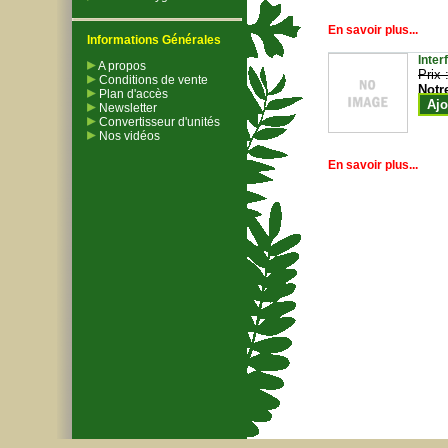
En savoir plus...
Informations Générales
Inter
A propos
Prix 
Conditions de vente
Notr
Plan d'accès
Ajo
Newsletter
Convertisseur d'unités
Nos vidéos
En savoir plus...