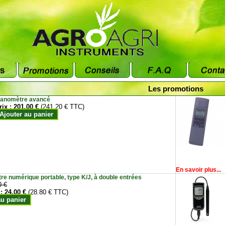
Les promotions
anomètre avancé
rix :
201.00 €
(241.20 € TTC)
Ajouter au panier
En savoir plus...
e numérique portable, type K/J, à double entrées
0 €
 :
24.00 €
(28.80 € TTC)
au panier