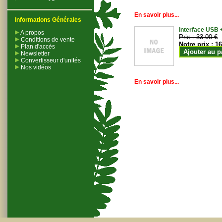
En savoir plus...
Informations Générales
Interface USB +
A propos
Prix :
33.00 €
Conditions de vente
Notre prix :
16
Plan d'accès
Ajouter au p
Newsletter
Convertisseur d'unités
Nos vidéos
En savoir plus...