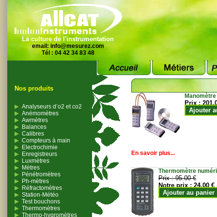
La culture de l'instrumentation
email:
info@mesurez.com
Tél : 04 42 34 83 48
Nos produits
Manomètre
Prix :
201.
Analyseurs d’o2 et co2
Ajouter a
Anémomètres
Awmètres
Balances
Calibres
Compteurs à main
Electrochimie
En savoir plus...
Enregistreurs
Luxmètres
Mètres
Thermomètre numériqu
Pénétromètres
Prix :
95.00 €
Ph-mètres
Notre prix :
24.00 €
Réfractomètres
Ajouter au panier
Station-Météo
Test bouchons
Thermomètres
Thermo-hygromètres