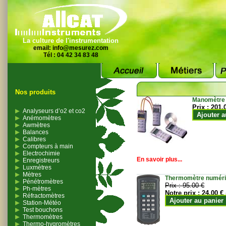
La culture de l'instrumentation
email:
info@mesurez.com
Tél : 04 42 34 83 48
Nos produits
Manomètre
Prix :
201.
Analyseurs d’o2 et co2
Ajouter a
Anémomètres
Awmètres
Balances
Calibres
Compteurs à main
Electrochimie
En savoir plus...
Enregistreurs
Luxmètres
Mètres
Thermomètre numériqu
Pénétromètres
Prix :
95.00 €
Ph-mètres
Notre prix :
24.00 €
Réfractomètres
Ajouter au panier
Station-Météo
Test bouchons
Thermomètres
Thermo-hygromètres