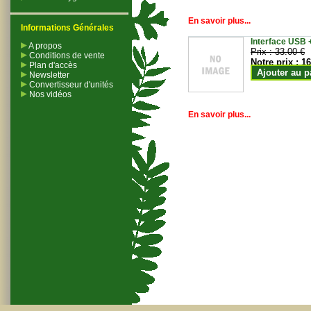
En savoir plus...
Informations Générales
Interface USB +
A propos
Prix :
33.00 €
Conditions de vente
Notre prix :
16
Plan d'accès
Ajouter au p
Newsletter
Convertisseur d'unités
Nos vidéos
En savoir plus...