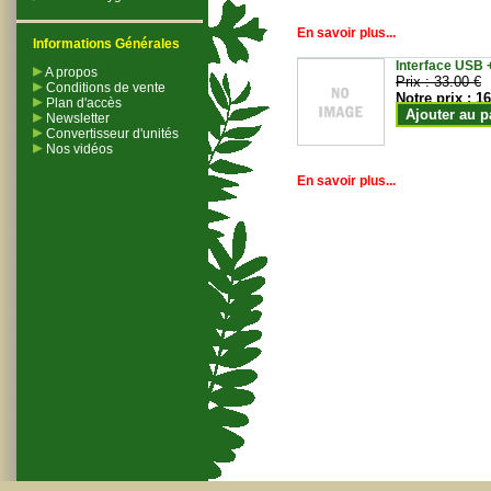
En savoir plus...
Informations Générales
Interface USB +
A propos
Prix :
33.00 €
Conditions de vente
Notre prix :
16
Plan d'accès
Ajouter au p
Newsletter
Convertisseur d'unités
Nos vidéos
En savoir plus...