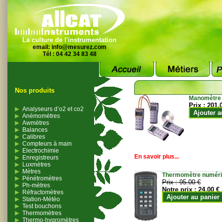
La culture de l'instrumentation
email:
info@mesurez.com
Tél : 04 42 34 83 48
Nos produits
Manomètre
Prix :
201.
Analyseurs d’o2 et co2
Ajouter a
Anémomètres
Awmètres
Balances
Calibres
Compteurs à main
Electrochimie
En savoir plus...
Enregistreurs
Luxmètres
Mètres
Thermomètre numériqu
Pénétromètres
Prix :
95.00 €
Ph-mètres
Notre prix :
24.00 €
Réfractomètres
Ajouter au panier
Station-Météo
Test bouchons
Thermomètres
Thermo-hygromètres