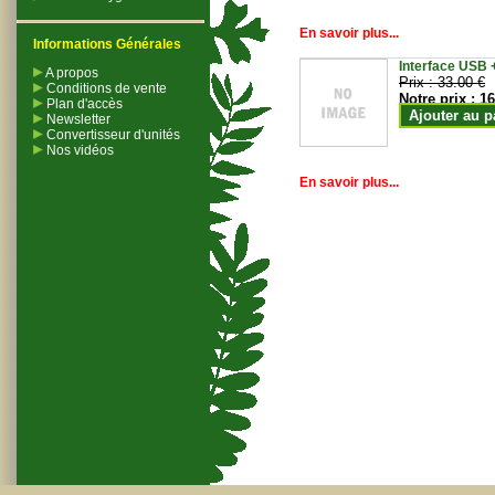
En savoir plus...
Informations Générales
Interface USB +
A propos
Prix :
33.00 €
Conditions de vente
Notre prix :
16
Plan d'accès
Ajouter au p
Newsletter
Convertisseur d'unités
Nos vidéos
En savoir plus...