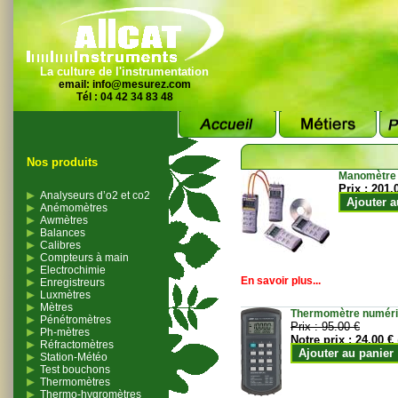
La culture de l'instrumentation
email:
info@mesurez.com
Tél : 04 42 34 83 48
Nos produits
Manomètre
Prix :
201.
Analyseurs d’o2 et co2
Ajouter a
Anémomètres
Awmètres
Balances
Calibres
Compteurs à main
Electrochimie
En savoir plus...
Enregistreurs
Luxmètres
Mètres
Thermomètre numériqu
Pénétromètres
Prix :
95.00 €
Ph-mètres
Notre prix :
24.00 €
Réfractomètres
Ajouter au panier
Station-Météo
Test bouchons
Thermomètres
Thermo-hygromètres