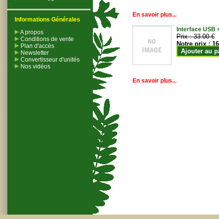
En savoir plus...
Informations Générales
Interface USB +
A propos
Prix :
33.00 €
Conditions de vente
Notre prix :
16
Plan d'accès
Ajouter au p
Newsletter
Convertisseur d'unités
Nos vidéos
En savoir plus...