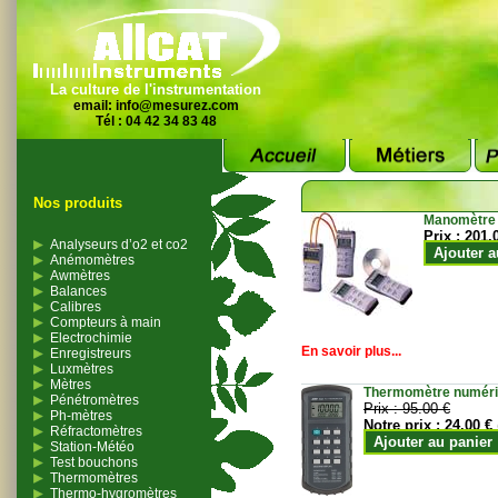
La culture de l'instrumentation
email:
info@mesurez.com
Tél : 04 42 34 83 48
Nos produits
Manomètre
Prix :
201.
Analyseurs d’o2 et co2
Ajouter a
Anémomètres
Awmètres
Balances
Calibres
Compteurs à main
Electrochimie
En savoir plus...
Enregistreurs
Luxmètres
Mètres
Thermomètre numériqu
Pénétromètres
Prix :
95.00 €
Ph-mètres
Notre prix :
24.00 €
Réfractomètres
Ajouter au panier
Station-Météo
Test bouchons
Thermomètres
Thermo-hygromètres