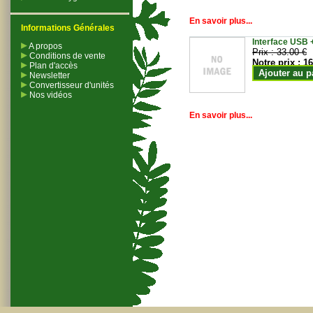
En savoir plus...
Informations Générales
Interface USB +
A propos
Prix :
33.00 €
Conditions de vente
Notre prix :
16
Plan d'accès
Ajouter au p
Newsletter
Convertisseur d'unités
Nos vidéos
En savoir plus...