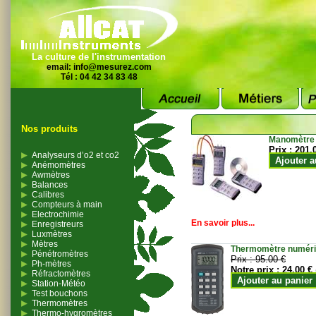
La culture de l'instrumentation
email:
info@mesurez.com
Tél : 04 42 34 83 48
Nos produits
Manomètre
Prix :
201.
Analyseurs d’o2 et co2
Ajouter a
Anémomètres
Awmètres
Balances
Calibres
Compteurs à main
Electrochimie
En savoir plus...
Enregistreurs
Luxmètres
Mètres
Thermomètre numériqu
Pénétromètres
Prix :
95.00 €
Ph-mètres
Notre prix :
24.00 €
Réfractomètres
Ajouter au panier
Station-Météo
Test bouchons
Thermomètres
Thermo-hygromètres