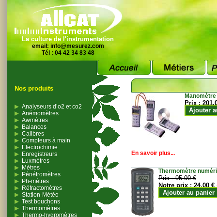
La culture de l'instrumentation
email:
info@mesurez.com
Tél : 04 42 34 83 48
Nos produits
Manomètre
Prix :
201.
Analyseurs d’o2 et co2
Ajouter a
Anémomètres
Awmètres
Balances
Calibres
Compteurs à main
Electrochimie
En savoir plus...
Enregistreurs
Luxmètres
Mètres
Thermomètre numériqu
Pénétromètres
Prix :
95.00 €
Ph-mètres
Notre prix :
24.00 €
Réfractomètres
Ajouter au panier
Station-Météo
Test bouchons
Thermomètres
Thermo-hygromètres