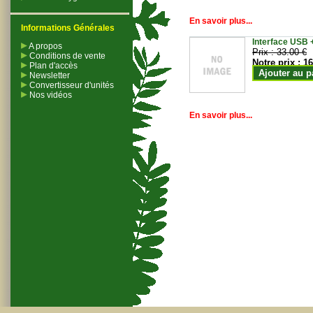
En savoir plus...
Informations Générales
Interface USB +
A propos
Prix :
33.00 €
Conditions de vente
Notre prix :
16
Plan d'accès
Ajouter au p
Newsletter
Convertisseur d'unités
Nos vidéos
En savoir plus...