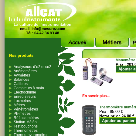
La culture de l'instrumentation
email:
info@mesurez.com
Tél : 04 42 34 83 48
Nos produits
Manomètre
Prix :
201.
Analyseurs d’o2 et co2
Ajouter a
Anémomètres
Awmètres
Balances
Calibres
Compteurs à main
Electrochimie
En savoir plus...
Enregistreurs
Luxmètres
Mètres
Thermomètre numériqu
Pénétromètres
Prix :
95.00 €
Ph-mètres
Notre prix :
24.00 €
Réfractomètres
Ajouter au panier
Station-Météo
Test bouchons
Thermomètres
Thermo-hygromètres