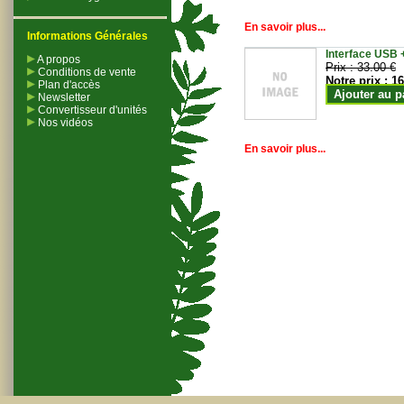
En savoir plus...
Informations Générales
Interface USB +
A propos
Prix :
33.00 €
Conditions de vente
Notre prix :
16
Plan d'accès
Ajouter au p
Newsletter
Convertisseur d'unités
Nos vidéos
En savoir plus...