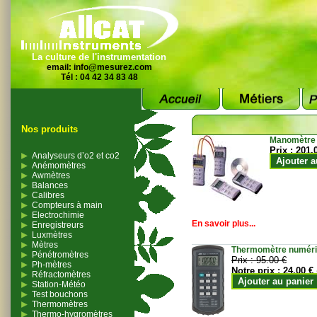
La culture de l'instrumentation
email:
info@mesurez.com
Tél : 04 42 34 83 48
Nos produits
Manomètre
Prix :
201.
Analyseurs d’o2 et co2
Ajouter a
Anémomètres
Awmètres
Balances
Calibres
Compteurs à main
Electrochimie
En savoir plus...
Enregistreurs
Luxmètres
Mètres
Thermomètre numériqu
Pénétromètres
Prix :
95.00 €
Ph-mètres
Notre prix :
24.00 €
Réfractomètres
Ajouter au panier
Station-Météo
Test bouchons
Thermomètres
Thermo-hygromètres