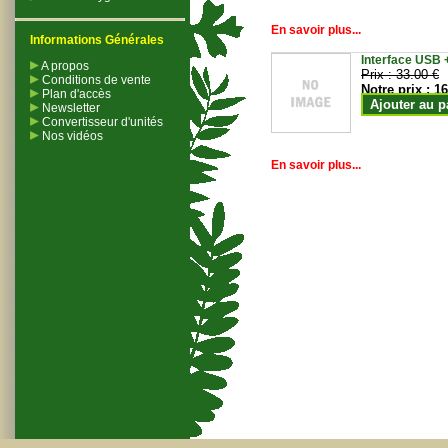
En savoir plus...
Informations Générales
Interface USB +
A propos
Prix :
33.00 €
Conditions de vente
Notre prix :
16
Plan d'accès
Ajouter au p
Newsletter
Convertisseur d'unités
Nos vidéos
En savoir plus...