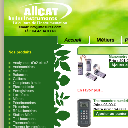
La culture de l'instrumentation
email:
info@mesurez.com
Tél : 04 42 34 83 48
Nos produits
Manomètre
Prix :
201.
Analyseurs d’o2 et co2
Ajouter a
Anémomètres
Awmètres
Balances
Calibres
Compteurs à main
Electrochimie
En savoir plus...
Enregistreurs
Luxmètres
Mètres
Thermomètre numériqu
Pénétromètres
Prix :
95.00 €
Ph-mètres
Notre prix :
24.00 €
Réfractomètres
Ajouter au panier
Station-Météo
Test bouchons
Thermomètres
Thermo-hygromètres