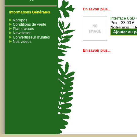
En savoir plus...
Informations Générales
Interface USB +
A propos
Prix :
33.00 €
Conditions de vente
Notre prix :
16
Plan d'accès
Ajouter au p
Newsletter
Convertisseur d'unités
Nos vidéos
En savoir plus...