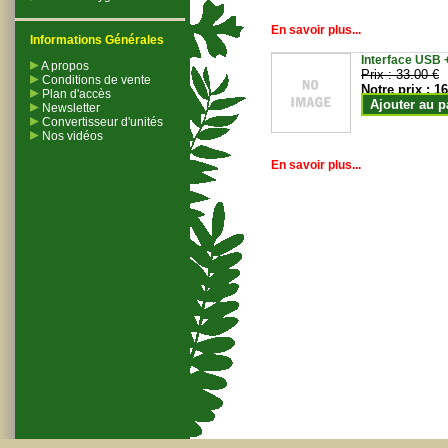
En savoir plus...
Informations Générales
Interface USB +
A propos
Prix :
33.00 €
Conditions de vente
Notre prix :
16
Plan d'accès
Ajouter au p
Newsletter
Convertisseur d'unités
Nos vidéos
En savoir plus...