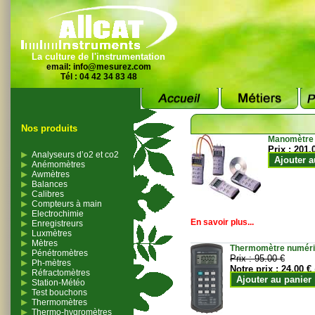
La culture de l'instrumentation
email:
info@mesurez.com
Tél : 04 42 34 83 48
Nos produits
Manomètre
Prix :
201.
Analyseurs d’o2 et co2
Ajouter a
Anémomètres
Awmètres
Balances
Calibres
Compteurs à main
Electrochimie
En savoir plus...
Enregistreurs
Luxmètres
Mètres
Thermomètre numériqu
Pénétromètres
Prix :
95.00 €
Ph-mètres
Notre prix :
24.00 €
Réfractomètres
Ajouter au panier
Station-Météo
Test bouchons
Thermomètres
Thermo-hygromètres