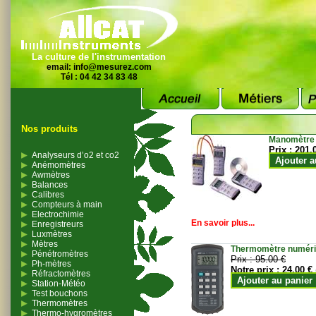
La culture de l'instrumentation
email:
info@mesurez.com
Tél : 04 42 34 83 48
Nos produits
Manomètre
Prix :
201.
Analyseurs d’o2 et co2
Ajouter a
Anémomètres
Awmètres
Balances
Calibres
Compteurs à main
Electrochimie
En savoir plus...
Enregistreurs
Luxmètres
Mètres
Thermomètre numériqu
Pénétromètres
Prix :
95.00 €
Ph-mètres
Notre prix :
24.00 €
Réfractomètres
Ajouter au panier
Station-Météo
Test bouchons
Thermomètres
Thermo-hygromètres