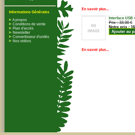
En savoir plus...
Informations Générales
Interface USB +
A propos
Prix :
33.00 €
Conditions de vente
Notre prix :
16
Plan d'accès
Ajouter au p
Newsletter
Convertisseur d'unités
Nos vidéos
En savoir plus...